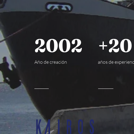
2002
+20
Año de creación
años de experienc