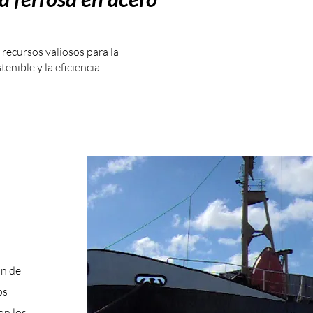
recursos valiosos para la
enible y la eficiencia
ón de
os
on los