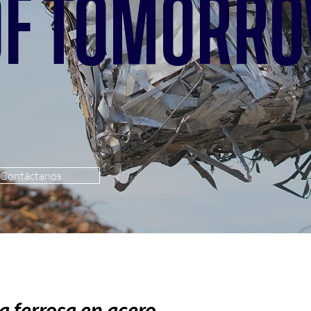
 OF TOMORR
Contáctanos
 ferrosa en acero